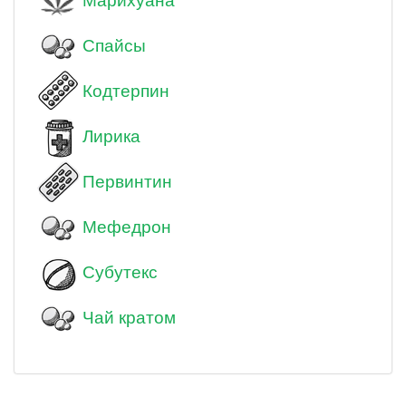
Марихуана
Спайсы
Кодтерпин
Лирика
Первинтин
Мефедрон
Субутекс
Чай кратом