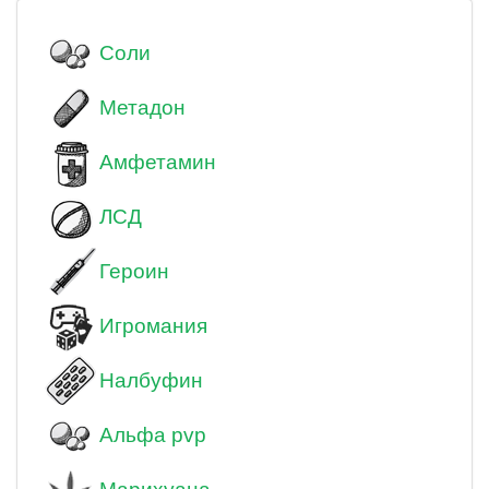
Соли
Метадон
Амфетамин
ЛСД
Героин
Игромания
Налбуфин
Альфа pvp