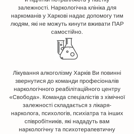
відновлення підбирається в індивідуальному
залежності. Наркологічна клініка для
порядку. Повний курс лікування дозволяє
наркоманів у Харкові надає допомогу тим
позбутися залежності у 98% випадків та
людям, які не можуть кинути вживати ПАР
уникнути зриву в майбутньому. Дотримуючись
самостійно.
всіх рекомендацій фахівців під час лікування
ви зможете повернутися до тверезого та
здорового способу життя.
Лікування алкоголізму Харків Ви повинні
звернутися до команди професіоналів
наркологічного реабілітаційного центру
«Свобода». Команда спеціалістів з хімічної
залежності складається з лікаря-
нарколога, психологів, психіатра та інших
співробітників, які нададуть вам
наркологічну та психотерапевтичну