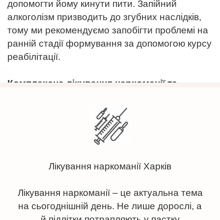
допомогти йому кинути пити. Запійний
алкоголізм призводить до згубних наслідків,
тому ми рекомендуємо запобігти проблемі на
ранній стадії формування за допомогою курсу
реабілітації.
Комплексне лікування наркоманії та
алкоголізму в реабілітаційному центрі
Комплексне лікування наркоманії в
наркологічному центрі є ефективним методом
позбавлення залежності. Поетапний курс
реабілітації дозволяє позбавитися фізичних
Лікування наркоманії Харків
проявів залежності та усунути «тягу» -
психологічне бажання вживати. Наші фахівці
Лікування наркоманії – це актуальна тема
проконсультують вас про ефективні методи
на сьогоднішній день. Не лише дорослі, а
лікування наркоманії. Комплексна програма
й підлітки потрапляють у пастку