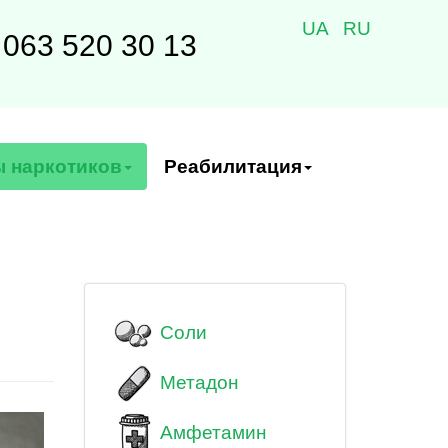
UA
RU
063 520 30 13
 наркотиков
Реабилитация
Соли
Метадон
Амфетамин