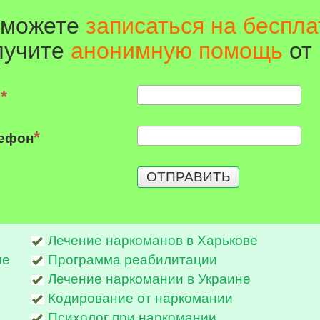
 можете
записаться на беспл
лучите
анонимную помощь
от 
я
ефон
ОТПРАВИТЬ
Лечение наркоманов в Харькове
ие
Программа реабилитации
Лечение наркомании в Украине
Кодирование от наркомании
Психолог при наркомании