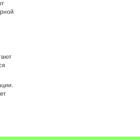
ют
ерной
гают
ся
ации.
ет