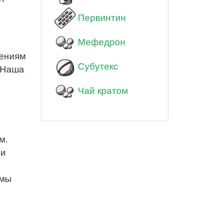
Первинтин
Мефедрон
шениям
Субутекс
. Наша
Чай кратом
м.
ли
 мы