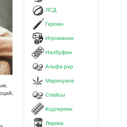
ЛСД
Героин
Игромания
Налбуфин
Альфа pvp
Марихуана
ым,
оций,
Спайсы
Кодтерпин
Лирика
ет