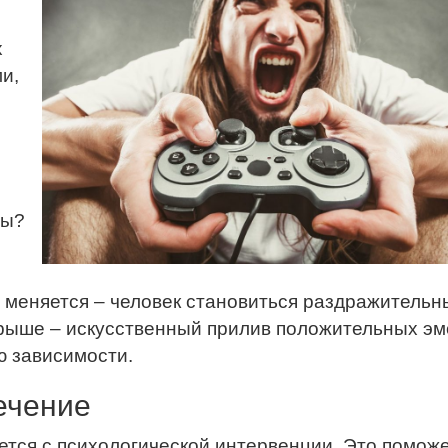
х
и,
ры?
 меняется – человек становиться раздражительн
игрыше – искусственный прилив положительных эм
ю зависимости.
ечение
ется с психологической интервенции. Это помож