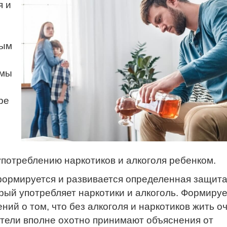
я и
ным
омы
ре
употреблению наркотиков и алкоголя ребенком.
формируется и развивается определенная защит
орый употребляет наркотики и алкоголь. Формируе
ий о том, что без алкоголя и наркотиков жить о
ители вполне охотно принимают объяснения от