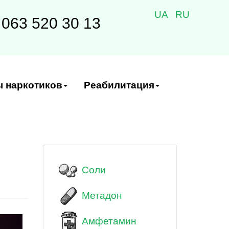
UA
RU
063 520 30 13
 наркотиков
Реабилитация
Соли
Метадон
Амфетамин