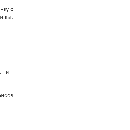
нку с
и вы,
от и
ансов