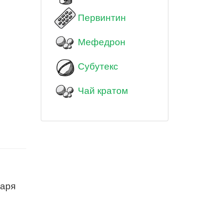
Первинтин
Мефедрон
Субутекс
Чай кратом
даря