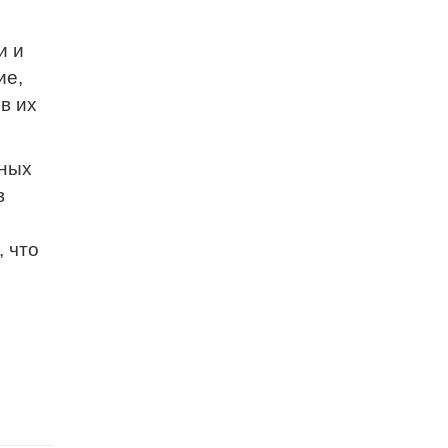
и и
ие,
в их
йных
в
, что