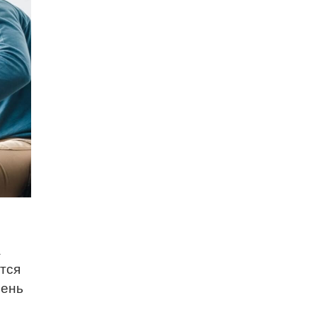
а
тся
чень