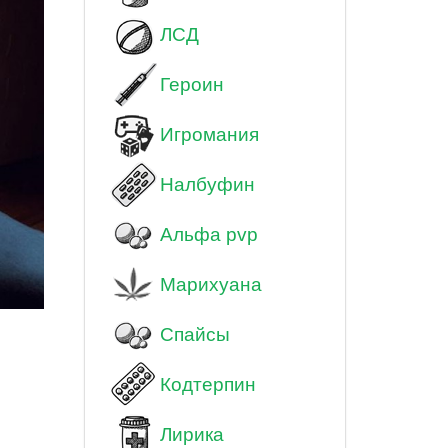
ЛСД
Героин
Игромания
Налбуфин
Альфа pvp
Марихуана
Спайсы
Кодтерпин
Лирика