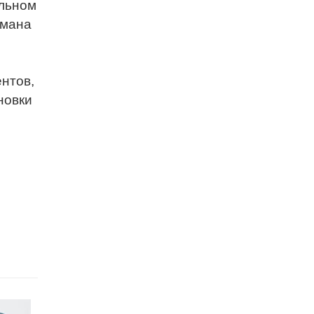
ельном
омана
нтов,
новки