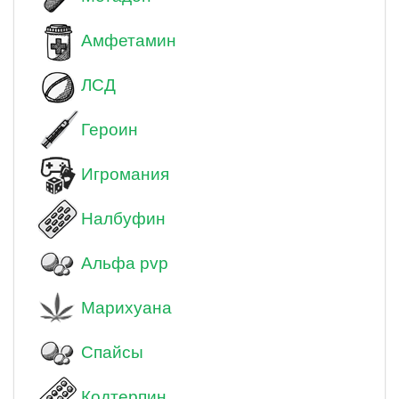
Амфетамин
ЛСД
Героин
Игромания
Налбуфин
Альфа pvp
Марихуана
Спайсы
Кодтерпин