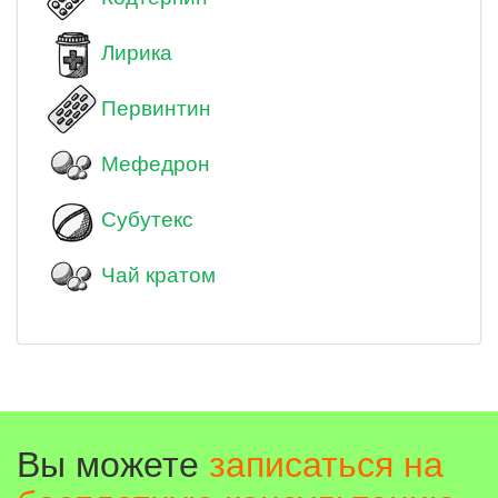
Лирика
Первинтин
Мефедрон
Субутекс
Чай кратом
Вы можете
записаться на