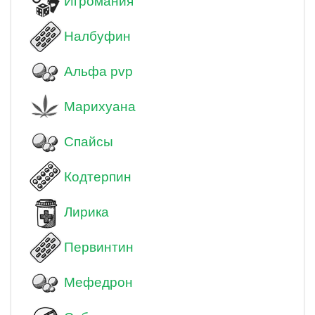
Игромания
Налбуфин
Альфа pvp
Марихуана
Спайсы
Кодтерпин
Лирика
Первинтин
Мефедрон