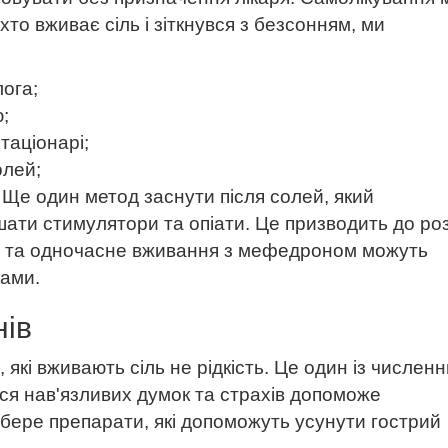
то вживає сіль і зіткнувся з безсонням, ми
ога;
;
таціонарі;
олей;
 Ще один метод заснути після солей, який
ати стимулятори та опіати. Це призводить до ро
ія та одночасне вживання з мефедроном можуть
ками.
нів
 які вживають сіль не рідкість. Це один із числен
ся нав'язливих думок та страхів допоможе
бере препарати, які допоможуть усунути гострий