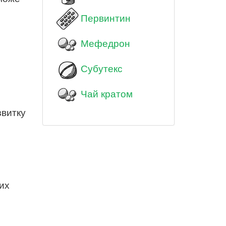
Первинтин
Мефедрон
Субутекс
Чай кратом
звитку
них