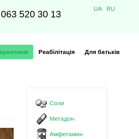
UA
RU
063 520 30 13
аркотиків
Реабілітація
Для батьків
Соли
Метадон
Амфетамин