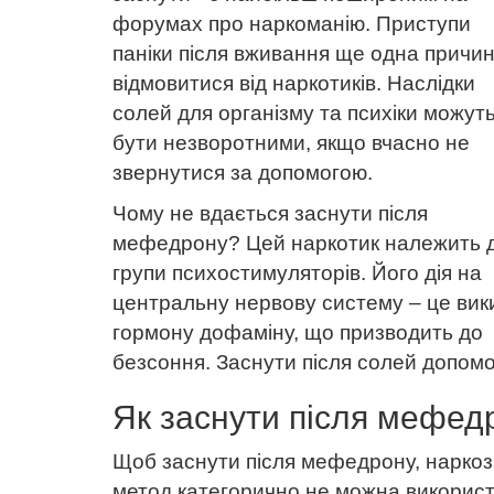
форумах про наркоманію. Приступи
паніки після вживання ще одна причи
відмовитися від наркотиків. Наслідки
солей для організму та психіки можут
бути незворотними, якщо вчасно не
звернутися за допомогою.
Чому не вдається заснути після
мефедрону? Цей наркотик належить 
групи психостимуляторів. Його дія на
центральну нервову систему – це вик
гормону дофаміну, що призводить до
безсоння. Заснути після солей допомо
Як заснути після мефед
Щоб заснути після мефедрону, наркоза
метод категорично не можна використ