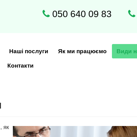
050 640 09 83
Наші послуги
Як ми працюємо
Види н
Контакти
я
 як