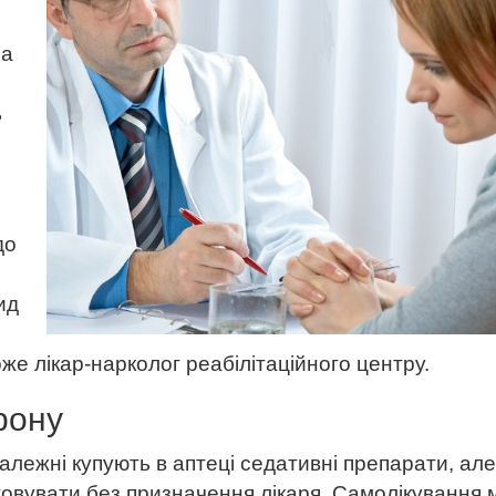
на
ь
до
ид
же лікар-нарколог реабілітаційного центру.
рону
лежні купують в аптеці седативні препарати, але
овувати без призначення лікаря. Самолікування