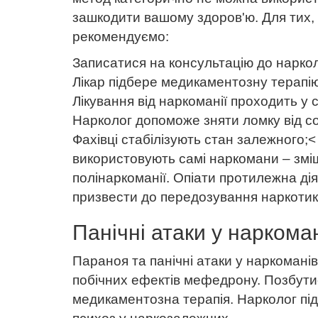
зашкодити вашому здоров'ю. Для тих, х
рекомендуємо:
Записатися на консультацію до наркол
Лікар підбере медикаментозну терапію
Лікування від наркоманії проходить у с
Нарколог допоможе зняти ломку від с
Фахівці стабілізують стан залежного;<
використовують самі наркомани – зміш
полінаркоманії. Опіати протилежна д
призвести до передозування наркоти
Панічні атаки у наркома
Параноя та панічні атаки у наркоманів,
побічних ефектів мефедрону. Позбути
медикаментозна терапія. Нарколог під