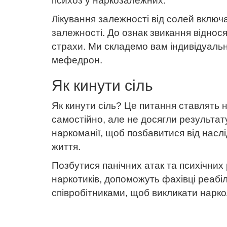
психоз у наркозалежних.
Лікування залежності від солей включ
залежності. До ознак звикання віднося
страхи. Ми складемо вам індивідуальн
мефедрон.
Як кинути сіль
Як кинути сіль? Це питання ставлять 
самостійно, але не досягли результа
наркоманії, щоб позбавитися від насл
життя.
Позбутися панічних атак та психічних
наркотиків, допоможуть фахівці реабі
співробітниками, щоб викликати нарк