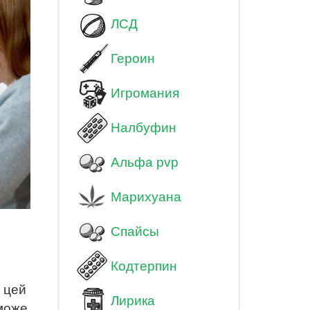
ЛСД
Героин
Игромания
Налбуфин
Альфа pvp
Марихуана
Спайсы
Кодтерпин
 цей
Лирика
 може