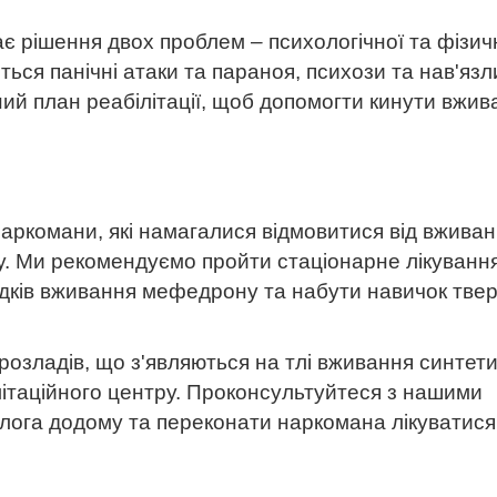
ає рішення двох проблем – психологічної та фізич
ться панічні атаки та параноя, психози та нав'язл
ий план реабілітації, щоб допомогти кинути вжив
наркомани, які намагалися відмовитися від вжива
ту. Ми рекомендуємо пройти стаціонарне лікуванн
ідків вживання мефедрону та набути навичок тве
 розладів, що з'являються на тлі вживання синтет
літаційного центру. Проконсультуйтеся з нашими
олога додому та переконати наркомана лікуватися